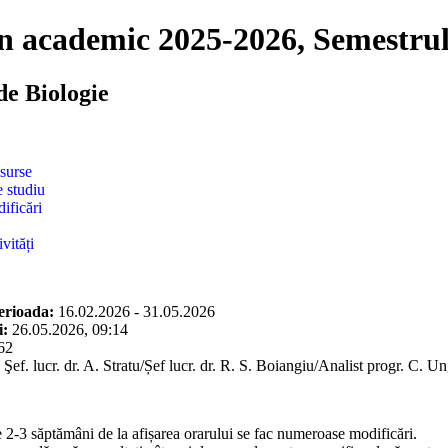
n academic 2025-2026, Semestrul
de Biologie
esurse
e studiu
ificări
vități
perioada:
16.02.2026 - 31.05.2026
i:
26.05.2026, 09:14
62
Şef. lucr. dr. A. Stratu/Șef lucr. dr. R. S. Boiangiu/Analist progr. C. 
 2-3 săptămâni de la afișarea orarului se fac numeroase modificări.