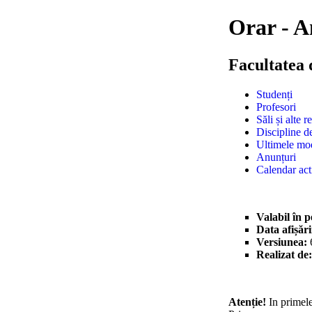
Orar - A
Facultatea 
Studenți
Profesori
Săli și alte r
Discipline d
Ultimele mod
Anunțuri
Calendar acti
Valabil în 
Data afișări
Versiunea:
Realizat de:
Atenție!
In primele