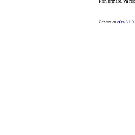
Prin urmare, va rec
Generat cu
eOra 3.1.9